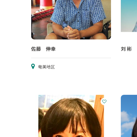
佐藤 伸幸
刘 彬
奄美地区