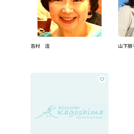
吉村 洁
山下朋