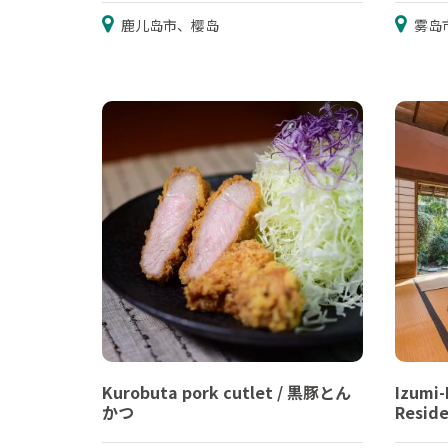
鹿儿岛市、樱岛
雾岛
Kurobuta pork cutlet / 黒豚とん
Izumi
かつ
Resi