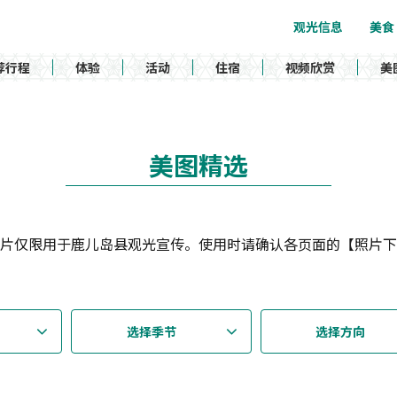
观光信息
美食
荐行程
体验
活动
住宿
视频欣赏
美
美图精选
片仅限用于鹿儿岛县观光宣传。使用时请确认各页面的【照片下
选择季节
选择方向