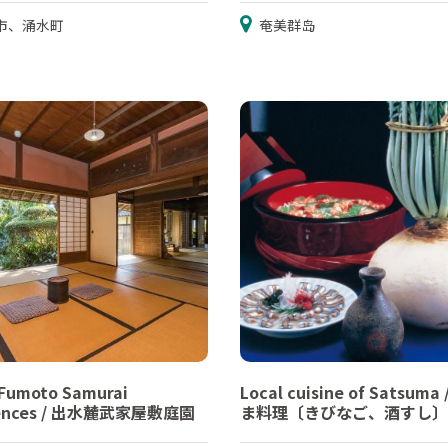
市、涌水町
奄美群岛
-Fumoto Samurai
Local cuisine of Satsuma
dences / 出水麓武家屋敷庭園
ま料理〔きびなご、酒すし〕