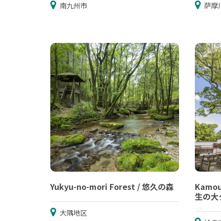
南九州市
萨摩
Yukyu-no-mori Forest / 悠久の森
Kamou
生の大
大隅地区