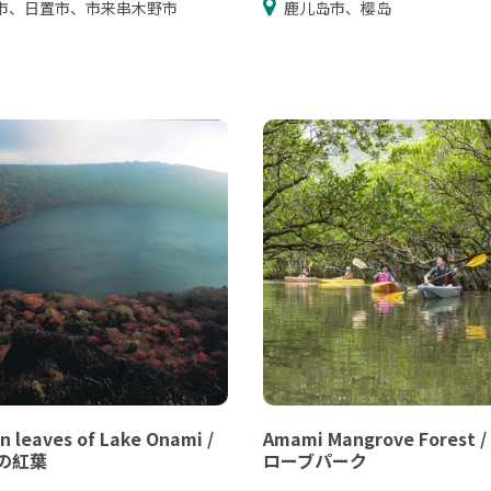
市、日置市、市来串木野市
鹿儿岛市、樱岛
 leaves of Lake Onami /
Amami Mangrove Forest
の紅葉
ローブパーク