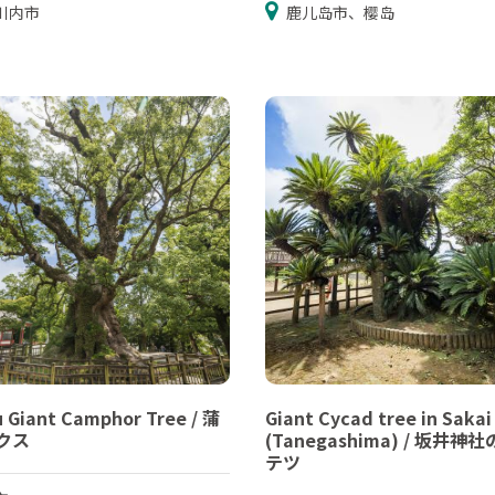
川内市
鹿儿岛市、樱岛
 Giant Camphor Tree / 蒲
Giant Cycad tree in Sakai
クス
(Tanegashima) / 坂井神
テツ