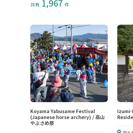
1,967
共有
件
Koyama Yabusame Festival
Izumi
(Japanese horse archery) / 高山
Resi
やぶさめ祭
阿久