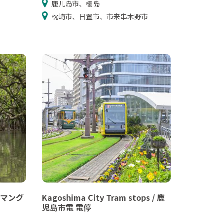
鹿儿岛市、樱岛
枕崎市、日置市、市来串木野市
 / マング
Kagoshima City Tram stops / 鹿
児島市電 電停