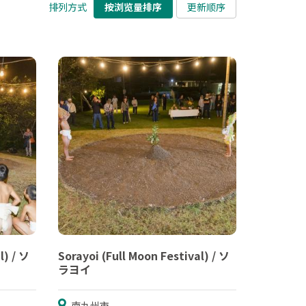
排列方式
按浏览量排序
更新顺序
l) / ソ
Sorayoi (Full Moon Festival) / ソ
ラヨイ
南九州市