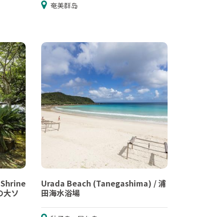
奄美群岛
 Shrine
Urada Beach (Tanegashima) / 浦
社の大ソ
田海水浴場