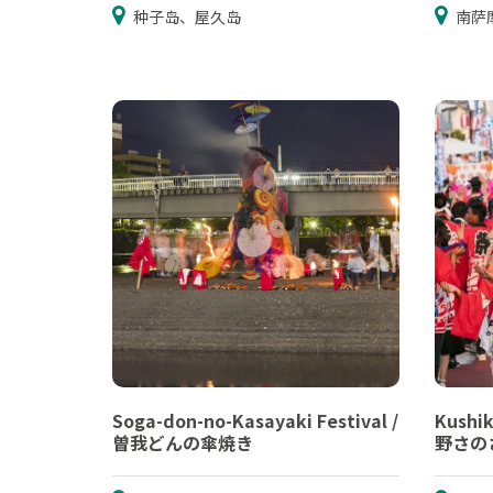
种子岛、屋久岛
南萨
Soga-don-no-Kasayaki Festival /
Kushik
曽我どんの傘焼き
野さの