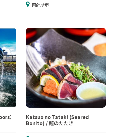
南萨摩市
oors）
Katsuo no Tataki (Seared
Bonito) / 鰹のたたき