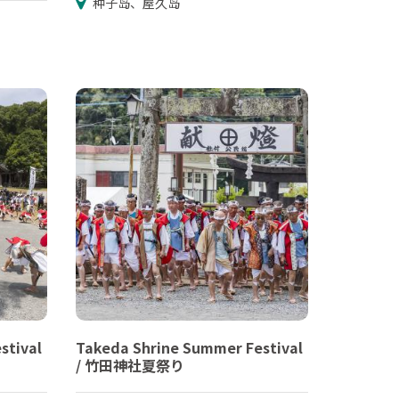
种子岛、屋久岛
stival
Takeda Shrine Summer Festival
/ 竹田神社夏祭り