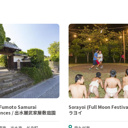
-Fumoto Samurai
Sorayoi (Full Moon Festiva
dences / 出水麓武家屋敷庭園
ラヨイ
根市、出水市、长岛町
南九州市