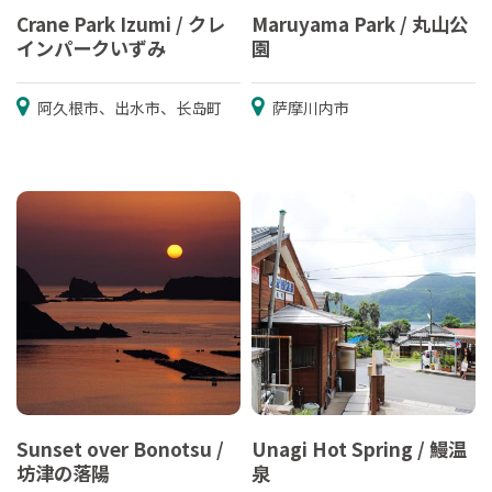
Crane Park Izumi / クレ
Maruyama Park / 丸山公
インパークいずみ
園
阿久根市、出水市、长岛町
萨摩川内市
Sunset over Bonotsu /
Unagi Hot Spring / 鰻温
坊津の落陽
泉