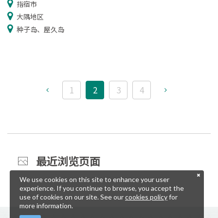
指宿市
大隅地区
种子岛、屋久岛
1
2
3
4
最近浏览页面
We use cookies on this site to enhance your user
experience. If you continue to browse, you accept the
use of cookies on our site. See our
cookies policy
for
more information.