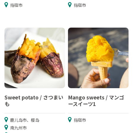
指宿市
指宿市
Sweet potato / さつまい
Mango sweets / マンゴ
も
ースイーツ1
鹿儿岛市、樱岛
指宿市
南九州市