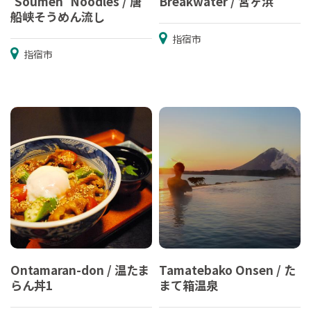
'Soumen' Noodles / 唐
Breakwater / 宮ヶ浜
船峡そうめん流し
指宿市
指宿市
Ontamaran-don / 温たま
Tamatebako Onsen / た
らん丼1
まて箱温泉