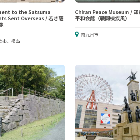
ent to the Satsuma
Chiran Peace Museum /
nts Sent Overseas / 若き薩
平和会館（戦闘機疾風）
像
南九州市
岛市、樱岛