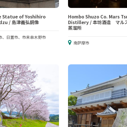
 Statue of Yoshihiro
Hombo Shuzo Co. Mars Ts
adzu / 島津義弘銅像
Distillery / 本坊酒造 マ
蒸溜所
市、日置市、市来串木野市
南萨摩市