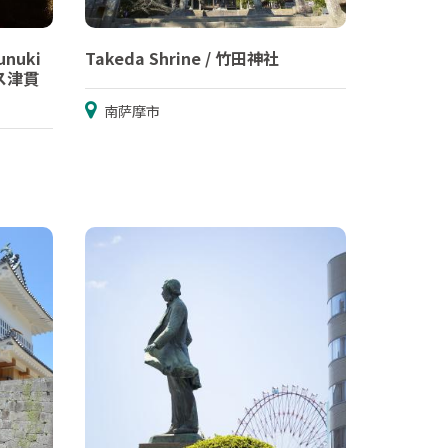
unuki
Takeda Shrine / 竹田神社
ルス津貫
南萨摩市