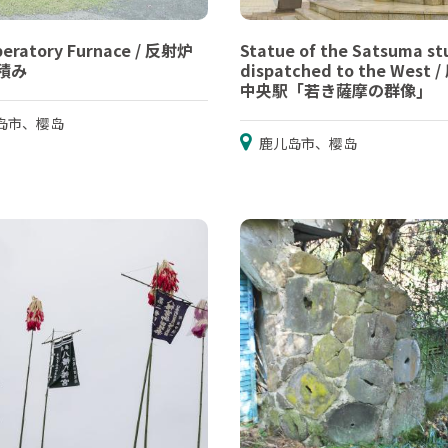
beratory Furnace / 反射炉
Statue of the Satsuma st
積み
dispatched to the West 
中央駅「若き薩摩の群像」
岛市、樱岛
鹿儿岛市、樱岛