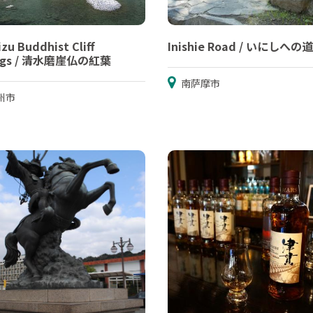
zu Buddhist Cliff
Inishie Road / いにしへの道
ings / 清水磨崖仏の紅葉
南萨摩市
州市