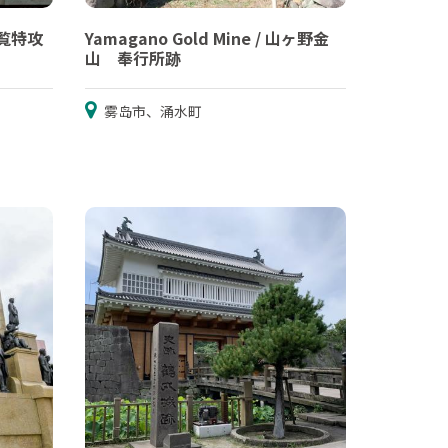
 知覧特攻
Yamagano Gold Mine / 山ヶ野金
山 奉行所跡
雾岛市、涌水町