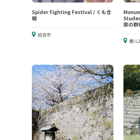
Spider Fighting Festival / くも合
Monum
戦
Stude
摩の群
姶良市
鹿儿