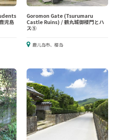
udents
Goromon Gate (Tsurumaru
/ 鹿児島
Castle Ruins) / 鶴丸城御楼門とハ
ス⑤
鹿儿岛市、樱岛