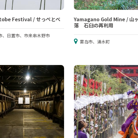
tobe Festival / せっぺとべ
Yamagano Gold Mine / 
落 石臼の再利用
市、日置市、市来串木野市
雾岛市、涌水町