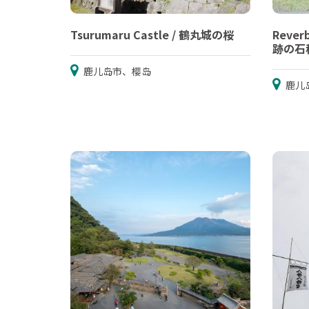
Tsurumaru Castle / 鶴丸城の桜
Rever
跡の石
鹿儿岛市、樱岛
鹿儿