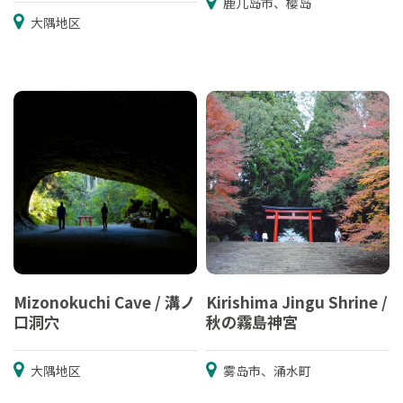
鹿儿岛市、樱岛
大隅地区
Mizonokuchi Cave / 溝ノ
Kirishima Jingu Shrine /
口洞穴
秋の霧島神宮
大隅地区
雾岛市、涌水町