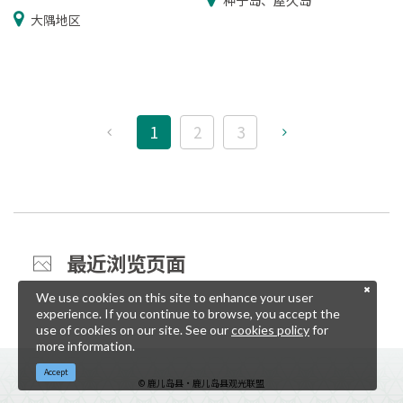
种子岛、屋久岛
大隅地区
1
2
3
最近浏览页面
We use cookies on this site to enhance your user
experience. If you continue to browse, you accept the
use of cookies on our site. See our
cookies policy
for
more information.
Accept
© 鹿儿岛县・鹿儿岛县观光联盟