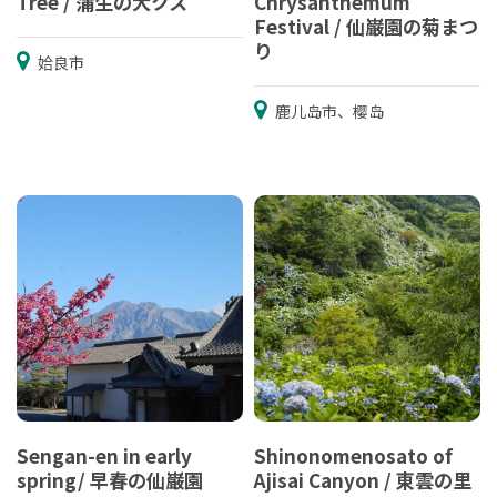
Tree / 蒲生の大クス
Chrysanthemum
Festival / 仙巌園の菊まつ
り
姶良市
鹿儿岛市、樱岛
Sengan-en in early
Shinonomenosato of
spring/ 早春の仙巌園
Ajisai Canyon / 東雲の里