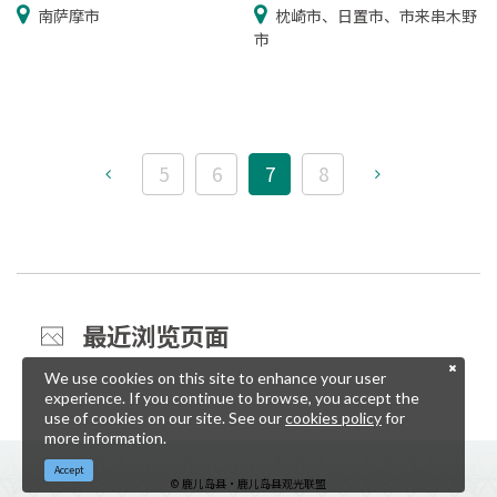
南萨摩市
枕崎市、日置市、市来串木野
市
5
6
7
8
最近浏览页面
We use cookies on this site to enhance your user
experience. If you continue to browse, you accept the
use of cookies on our site. See our
cookies policy
for
more information.
Accept
© 鹿儿岛县・鹿儿岛县观光联盟