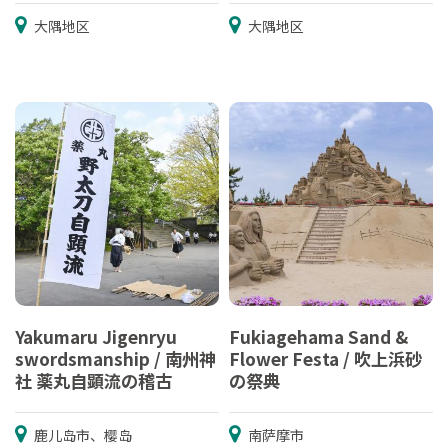
大隅地区
大隅地区
Yakumaru Jigenryu
Fukiagehama Sand &
swordsmanship / 南州神
Flower Festa / 吹上浜砂
社 薬丸自顕流の稽古
の祭典
鹿儿岛市、樱岛
南萨摩市