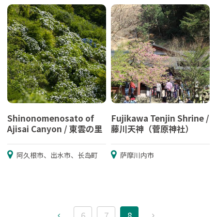
Shinonomenosato of
Fujikawa Tenjin Shrine /
Ajisai Canyon / 東雲の里
藤川天神（菅原神社）
阿久根市、出水市、长岛町
萨摩川内市
6
7
8