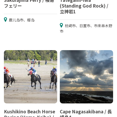
フェリー
(Standing God Rock) /
立神岩1
鹿儿岛市、樱岛
枕崎市、日置市、市来串木野
市
Kushikino Beach Horse
Cape Nagasakibana / 長