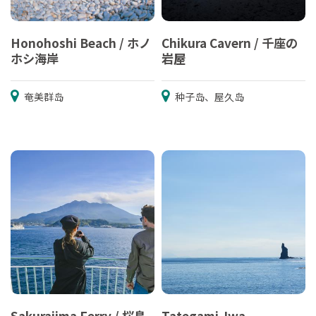
Honohoshi Beach / ホノ
Chikura Cavern / 千座の
ホシ海岸
岩屋
奄美群岛
种子岛、屋久岛
Sakurajima Ferry / 桜島
Tategami-Iwa