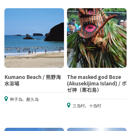
Kumano Beach / 熊野海
The masked god Boze
水浴場
(Akusekijima Island) / ボ
ゼ神（悪石島）
种子岛、屋久岛
三岛村、十岛村