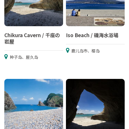
Chikura Cavern / 千座の
Iso Beach / 磯海水浴場
岩屋
鹿儿岛市、樱岛
种子岛、屋久岛