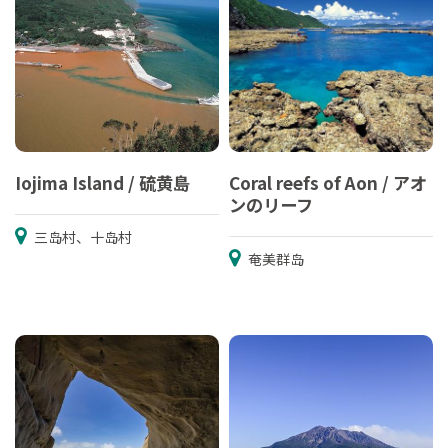
Iojima Island / 硫黄島
Coral reefs of Aon / アオ
ンのリーフ
三岛村、十岛村
奄美群岛