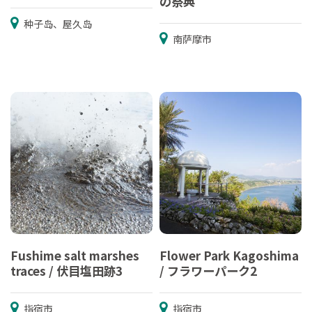
の祭典
种子岛、屋久岛
南萨摩市
Fushime salt marshes
Flower Park Kagoshima
traces / 伏目塩田跡3
/ フラワーパーク2
指宿市
指宿市