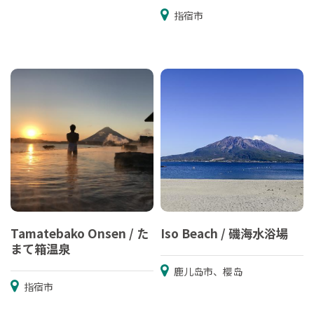
指宿市
Tamatebako Onsen / た
Iso Beach / 磯海水浴場
まて箱温泉
鹿儿岛市、樱岛
指宿市