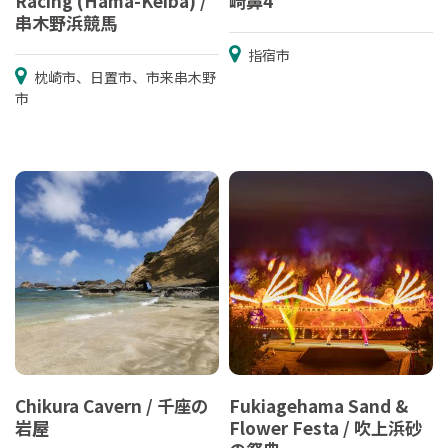
Racing (Hama-Keiba) /
崎鼻4
串木野浜競馬
指宿市
枕崎市、日置市、市来串木野
市
Chikura Cavern / 千座の
Fukiagehama Sand &
岩屋
Flower Festa / 吹上浜砂