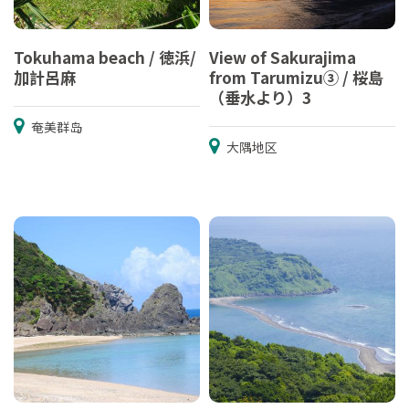
Tokuhama beach / 徳浜/
View of Sakurajima
加計呂麻
from Tarumizu③ / 桜島
（垂水より）3
奄美群岛
大隅地区