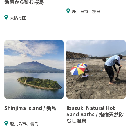
漁港から望む桜島
鹿儿岛市、樱岛
大隅地区
Shinjima Island / 新島
Ibusuki Natural Hot
Sand Baths / 指宿天然砂
むし温泉
鹿儿岛市、樱岛