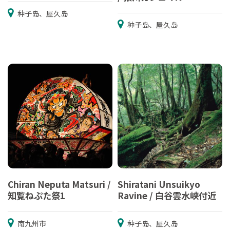
种子岛、屋久岛
种子岛、屋久岛
Chiran Neputa Matsuri /
Shiratani Unsuikyo
知覧ねぷた祭1
Ravine / 白谷雲水峡付近
南九州市
种子岛、屋久岛