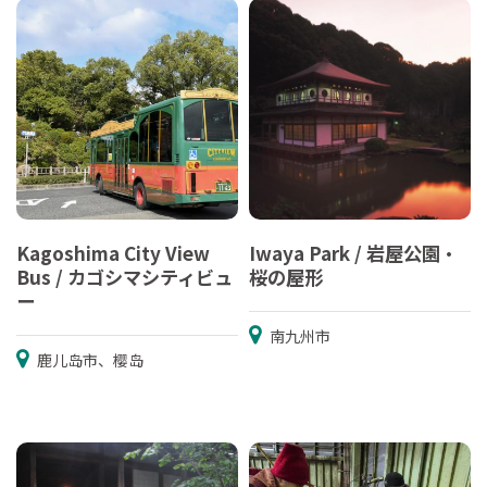
Kagoshima City View
Iwaya Park / 岩屋公園・
Bus / カゴシマシティビュ
桜の屋形
ー
南九州市
鹿儿岛市、樱岛