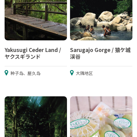
Yakusugi Ceder Land /
Sarugajo Gorge / 猿ケ城
ヤクスギランド
渓谷
种子岛、屋久岛
大隅地区