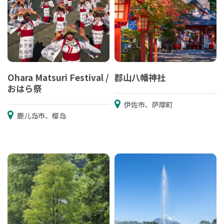
Ohara Matsuri Festival /
郡山八幡神社
おはら祭
伊佐市、萨摩町
鹿儿岛市、樱岛