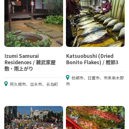
Izumi Samurai
Katsuobushi (Dried
Residences / 麓武家屋
Bonito Flakes) / 鰹節3
敷・雨上がり
枕崎市、日置市、市来串木野
市
阿久根市、出水市、长岛町