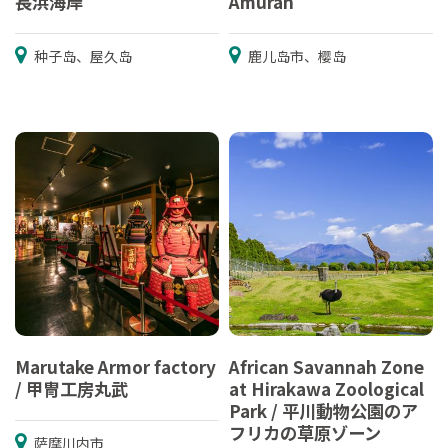
長浜海岸
Amuran
种子岛、屋久岛
鹿儿岛市、樱岛
Marutake Armor factory
African Savannah Zone
/ 甲冑工房丸武
at Hirakawa Zoological
Park / 平川動物公園のア
フリカの草原ゾーン
萨摩川内市