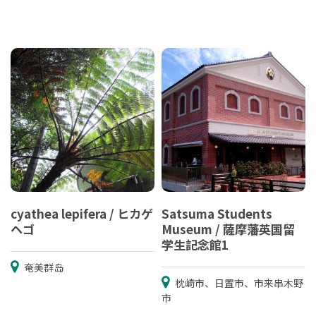
cyathea lepifera / ヒカゲ
Satsuma Students
ヘゴ
Museum / 薩摩藩英国留
学生記念館1
奄美群岛
枕崎市、日置市、市来串木野
市