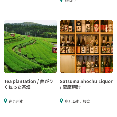
指宿市
Tea plantation / 曲がり
Satsuma Shochu Liquor
くねった茶畑
/ 薩摩焼酎
南九州市
鹿儿岛市、樱岛