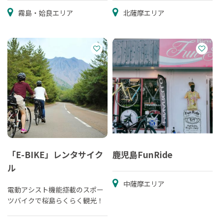
霧島・姶良エリア
北薩摩エリア
「E-BIKE」レンタサイク
鹿児島FunRide
ル
中薩摩エリア
電動アシスト機能搭載のスポー
ツバイクで桜島らくらく観光！