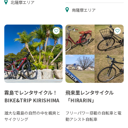
売所
北薩摩エリア
南薩摩エリア
霧島でレンタサイクル！
飛来里レンタサイクル
BIKE&TRIP KIRISHIMA
「HIRARIN」
雄大な霧島の自然の中を颯爽と
フリーパワー搭載の自転車と電
サイクリング
動アシスト自転車