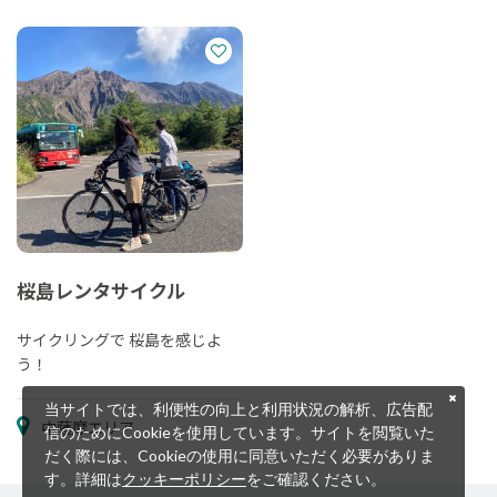
桜島レンタサイクル
サイクリングで 桜島を感じよ
う！
当サイトでは、利便性の向上と利用状況の解析、広告配
中薩摩エリア
信のためにCookieを使用しています。サイトを閲覧いた
だく際には、Cookieの使用に同意いただく必要がありま
す。詳細は
クッキーポリシー
をご確認ください。