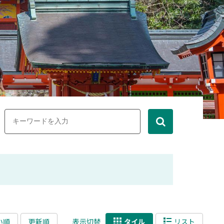
い順
更新順
表示切替
タイル
リスト