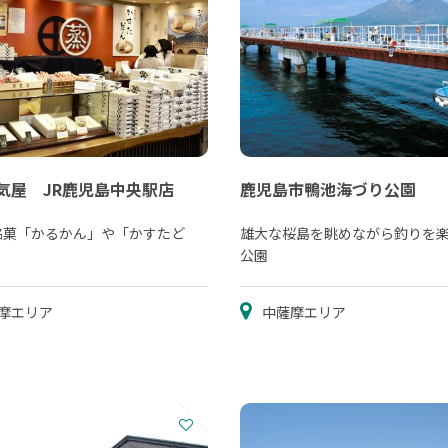
気屋 JR鹿児島中央駅店
鹿児島市鴨池海づり公園
銘菓「かるかん」や「かすたど
雄大な桜島を眺めながら釣りを
公園
摩エリア
中薩摩エリア