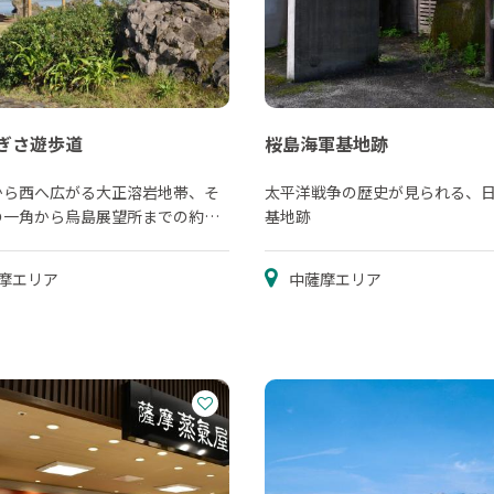
ぎさ遊歩道
桜島海軍基地跡
から西へ広がる大正溶岩地帯、そ
太平洋戦争の歴史が見られる、
の一角から烏島展望所までの約３
基地跡
歩道になっています。...
摩エリア
中薩摩エリア