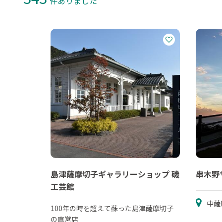
件ありました
島津薩摩切子ギャラリーショップ 磯
串木野
工芸館
中薩
100年の時を超えて蘇った島津薩摩切子
の直営店