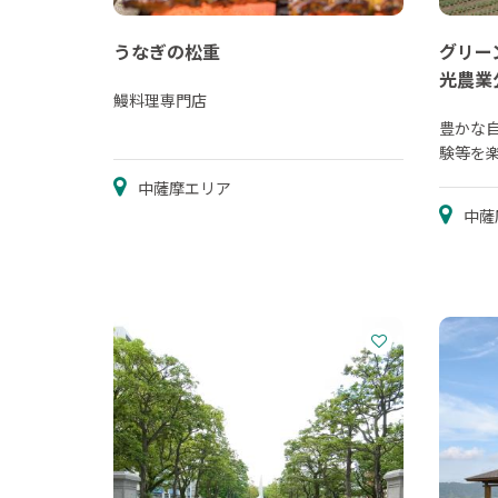
うなぎの松重
グリー
光農業
鰻料理専門店
豊かな
験等を
中薩摩エリア
中薩