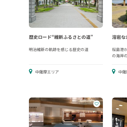
歴史ロード“維新ふるさとの道”
溶岩な
明治維新の軌跡を感じる歴史の道
桜島港
の海岸
キロが遊
中薩摩エリア
中薩