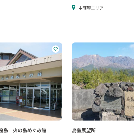
中薩摩エリア
桜島 火の島めぐみ館
烏島展望所