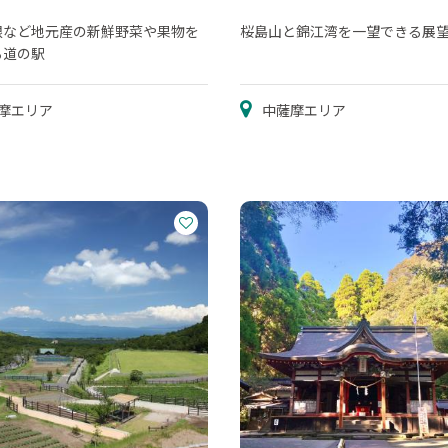
根など地元産の新鮮野菜や果物を
桜島山と錦江湾を一望できる展
る道の駅
摩エリア
中薩摩エリア