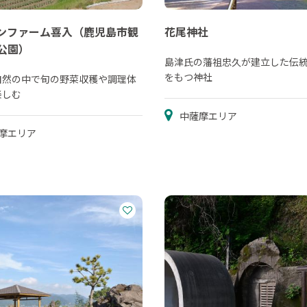
ンファーム喜入（鹿児島市観
花尾神社
公園）
島津氏の藩祖忠久が建立した伝
をもつ神社
自然の中で旬の野菜収穫や調理体
楽しむ
中薩摩エリア
摩エリア