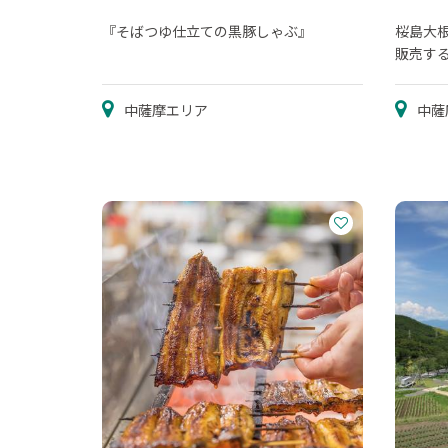
『そばつゆ仕立ての黒豚しゃぶ』
桜島大
販売す
中薩摩エリア
中薩