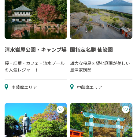
清水岩屋公園・キャンプ場
国指定名勝 仙巌園
桜・紅葉・カフェ・流水プール
雄大な桜島を望む庭園が美しい
の人気レジャー！
島津家別邸
南薩摩エリア
中薩摩エリア