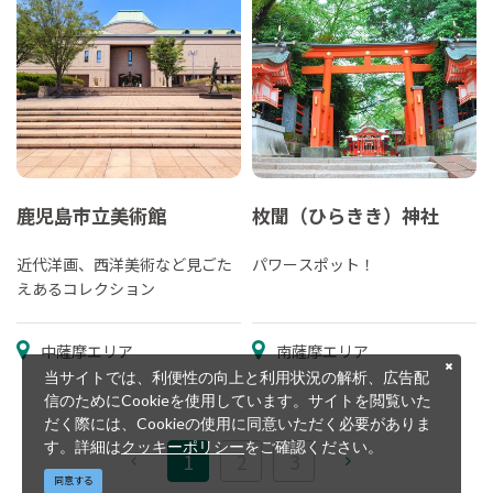
鹿児島市立美術館
枚聞（ひらきき）神社
近代洋画、西洋美術など見ごた
パワースポット！
えあるコレクション
中薩摩エリア
南薩摩エリア
当サイトでは、利便性の向上と利用状況の解析、広告配
信のためにCookieを使用しています。サイトを閲覧いた
だく際には、Cookieの使用に同意いただく必要がありま
す。詳細は
クッキーポリシー
をご確認ください。
1
2
3
同意する