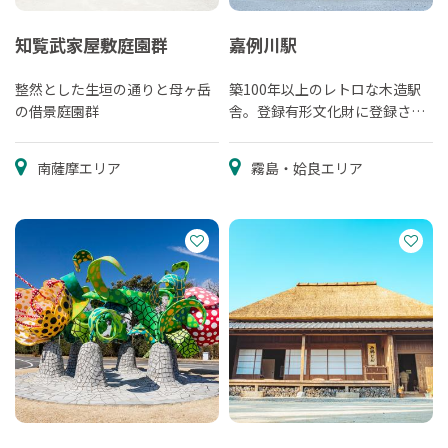
知覧武家屋敷庭園群
嘉例川駅
整然とした生垣の通りと母ヶ岳
築100年以上のレトロな木造駅
の借景庭園群
舎。登録有形文化財に登録され
ています。
南薩摩エリア
霧島・姶良エリア