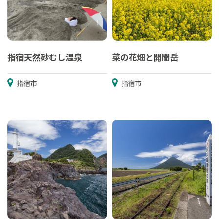
指宿天然砂むし温泉
菜の花畑と開聞岳
指宿市
指宿市