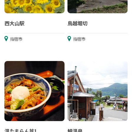
西大山駅
鳥越堀切
指宿市
指宿市
温たまらん丼1
鰻温泉