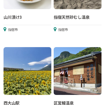
山川漬け3
指宿天然砂むし温泉
指宿市
指宿市
西大山駅
区営鰻温泉