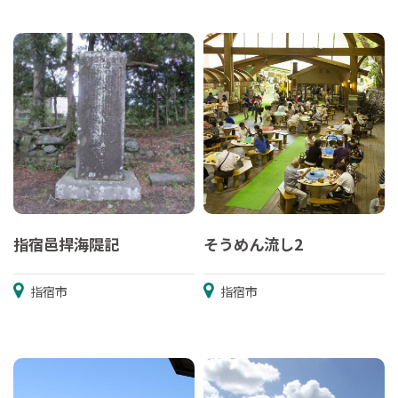
指宿邑捍海隄記
そうめん流し2
指宿市
指宿市