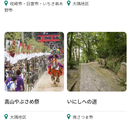
枕崎市・日置市・いちき串木
大隅地区
野市
高山やぶさめ祭
いにしへの道
大隅地区
南さつま市