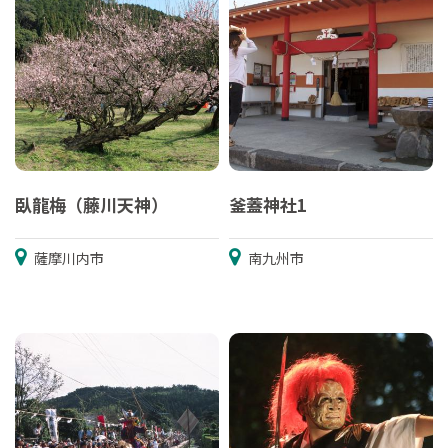
臥龍梅（藤川天神）
釜蓋神社1
薩摩川内市
南九州市