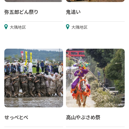
弥五郎どん祭り
鬼追い
大隅地区
大隅地区
せっぺとべ
高山やぶさめ祭