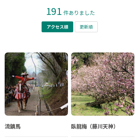
191
件ありました
アクセス順
更新順
流鏑馬
臥龍梅（藤川天神）