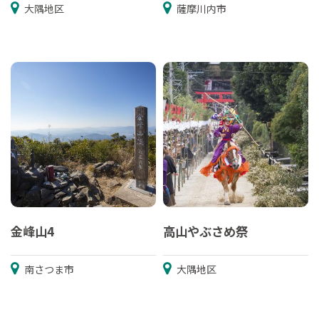
大隅地区
薩摩川内市
金峰山4
高山やぶさめ祭
南さつま市
大隅地区