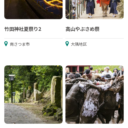
竹田神社夏祭り2
高山やぶさめ祭
南さつま市
大隅地区