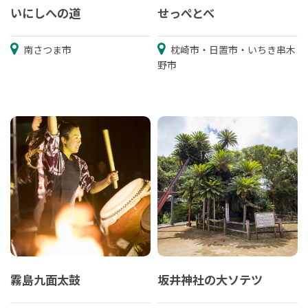
いにしへの道
せっぺとべ
南さつま市
枕崎市・日置市・いちき串木
野市
霧島九面太鼓
坂井神社の大ソテツ