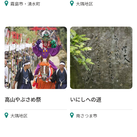
霧島市・湧水町
大隅地区
高山やぶさめ祭
いにしへの道
大隅地区
南さつま市