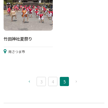
竹田神社夏祭り
南さつま市
3
4
5