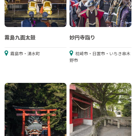
霧島九面太鼓
妙円寺詣り
霧島市・湧水町
枕崎市・日置市・いちき串木
野市