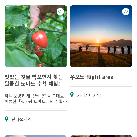
맛있는 것을 먹으면서 찾는
우오노 flight area
달콤한 토마토 수확 체험!
기리시마지역
하트 모양과 새콤 달콤함을 그대로
이름한「첫사랑 토마토」의 수확
체험입니다.
난사쓰지역