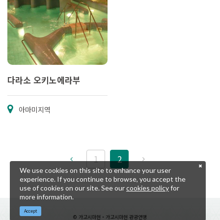
다라소 오키노에라부
아마미지역
1
2
We use cookies on this site to enhance your user
experience. If you continue to browse, you accept the
use of cookies on our site. See our
cookies policy
for
more information.
Accept
© 가고시마현・가고시마현 관광연맹