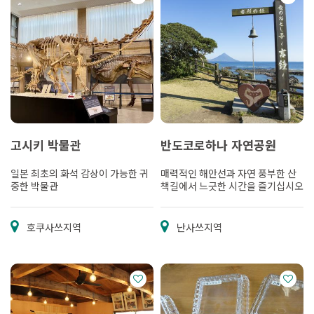
고시키 박물관
반도코로하나 자연공원
일본 최초의 화석 감상이 가능한 귀
매력적인 해안선과 자연 풍부한 산
중한 박물관
책길에서 느긋한 시간을 즐기십시오
호쿠사쓰지역
난사쓰지역