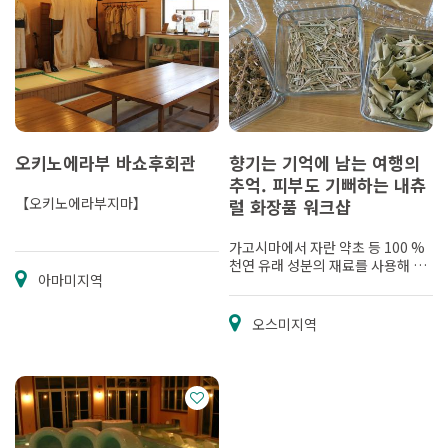
오키노에라부 바쇼후회관
향기는 기억에 남는 여행의
추억. 피부도 기뻐하는 내츄
【오키노에라부지마】
럴 화장품 워크샵
가고시마에서 자란 약초 등 100 %
천연 유래 성분의 재료를 사용해 만
아마미지역
드는 피부 친화적 인 내츄럴 화장품
만들기
오스미지역