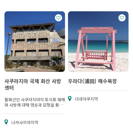
사쿠라지마 국제 화산 사방
우라다(浦田) 해수욕장
센터
다네야쿠지역
활화산인 사쿠라지마의 토석류 재해
와 사방에 대해 영상과 모형을 통해
알기 쉽게 배울 수 있는 시설입니다.
나카사쓰마지역