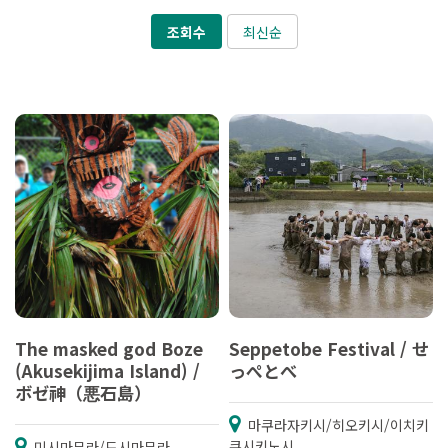
조회수
최신순
The masked god Boze
Seppetobe Festival / せ
(Akusekijima Island) /
っぺとべ
ボゼ神（悪石島）
마쿠라자키시/히오키시/이치키
쿠시키노시
미시마무라/도시마무라