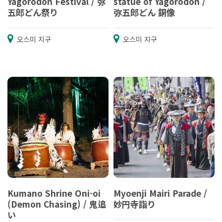
Yagorodon Festival / 弥
statue of Yagorodon /
五郎どん祭り
弥五郎どん 銅像
오스미 지구
오스미 지구
Kumano Shrine Oni-oi
Myoenji Mairi Parade /
(Demon Chasing) / 鬼追
妙円寺詣り
い