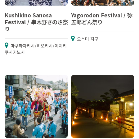
Kushikino Sanosa
Yagorodon Festival / 弥
Festival / 串木野さのさ祭
五郎どん祭り
り
오스미 지구
마쿠라자키시/히오키시/이치키
쿠시키노시