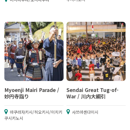
Myoenji Mairi Parade /
Sendai Great Tug-of-
妙円寺詣り
War / 川内大綱引
마쿠라자키시/히오키시/이치키
사쓰마센다이시
쿠시키노시