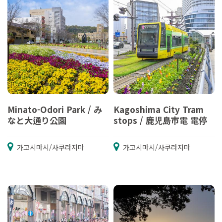
Minato-Odori Park / み
Kagoshima City Tram
なと大通り公園
stops / 鹿児島市電 電停
가고시마시/사쿠라지마
가고시마시/사쿠라지마