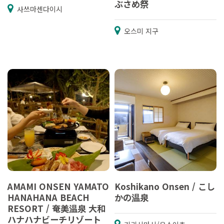
ぶさめ祭
사쓰마센다이시
오스미 지구
AMAMI ONSEN YAMATO
Koshikano Onsen / こし
HANAHANA BEACH
かの温泉
RESORT / 奄美温泉 大和
ハナハナビーチリゾート