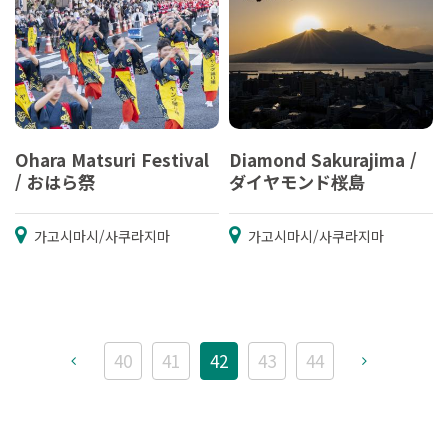
Ohara Matsuri Festival
Diamond Sakurajima /
/ おはら祭
ダイヤモンド桜島
가고시마시/사쿠라지마
가고시마시/사쿠라지마
40
41
42
43
44