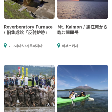
Reverberatory Furnace
Mt. Kaimon / 錦江湾から
/ 旧集成館「反射炉跡」
臨む開聞岳
가고시마시/사쿠라지마
이부스키시