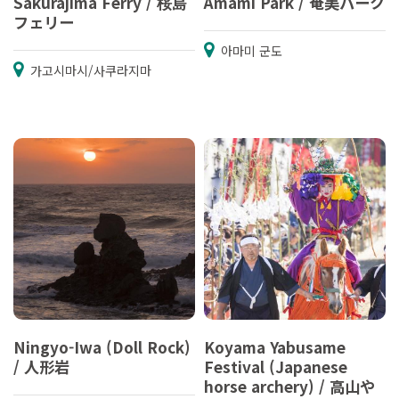
Sakurajima Ferry / 桜島
Amami Park / 奄美パーク
フェリー
아마미 군도
가고시마시/사쿠라지마
Ningyo-Iwa (Doll Rock)
Koyama Yabusame
/ 人形岩
Festival (Japanese
horse archery) / 高山や