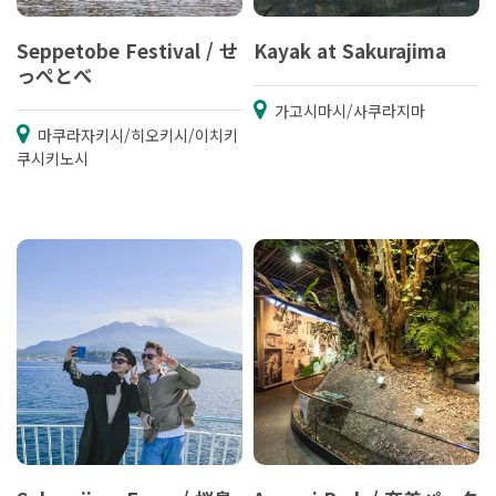
Seppetobe Festival / せ
Kayak at Sakurajima
っぺとべ
가고시마시/사쿠라지마
마쿠라자키시/히오키시/이치키
쿠시키노시