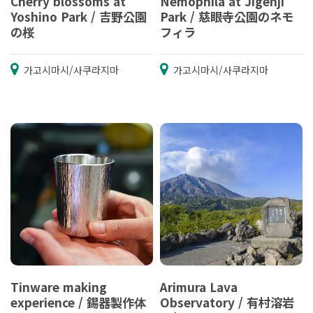
Cherry blossoms at
Nemophila at Jigenji
Yoshino Park / 吉野公園
Park / 慈眼寺公園のネモ
の桜
フィラ
가고시마시/사쿠라지마
가고시마시/사쿠라지마
Tinware making
Arimura Lava
experience / 錫器製作体
Observatory / 有村溶岩