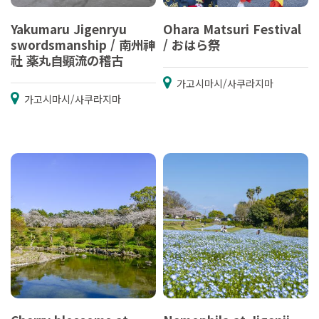
Yakumaru Jigenryu
Ohara Matsuri Festival
swordsmanship / 南州神
/ おはら祭
社 薬丸自顕流の稽古
가고시마시/사쿠라지마
가고시마시/사쿠라지마