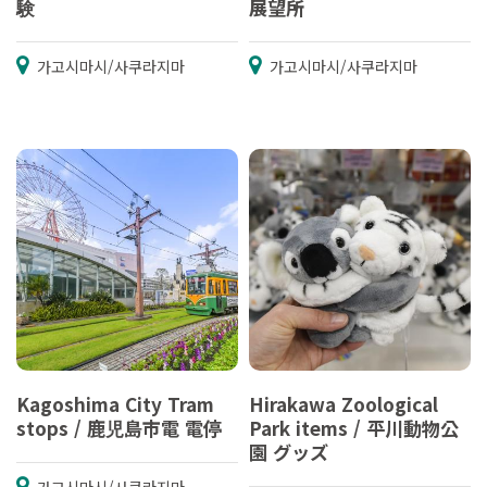
験
展望所
가고시마시/사쿠라지마
가고시마시/사쿠라지마
Kagoshima City Tram
Hirakawa Zoological
stops / 鹿児島市電 電停
Park items / 平川動物公
園 グッズ