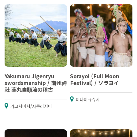
Yakumaru Jigenryu
Sorayoi (Full Moon
swordsmanship / 南州神
Festival) / ソラヨイ
社 薬丸自顕流の稽古
미나미큐슈시
가고시마시/사쿠라지마