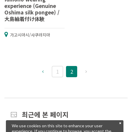
experience (Genuine
Oshima silk pongee) /
大島紬着付け体験
가고시마시/사쿠라지마
1
2
최근에 본 페이지
We use cookies on this site to enhance your user
experience. If you continue to browse, you accept the