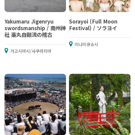
Yakumaru Jigenryu
Sorayoi (Full Moon
swordsmanship / 南州神
Festival) / ソラヨイ
社 薬丸自顕流の稽古
미나미큐슈시
가고시마시/사쿠라지마