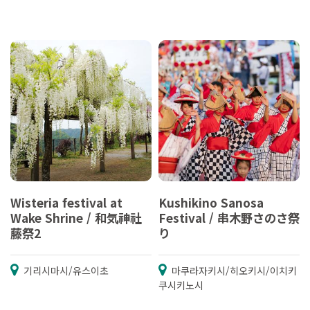
Wisteria festival at
Kushikino Sanosa
Wake Shrine / 和気神社
Festival / 串木野さのさ祭
藤祭2
り
기리시마시/유스이초
마쿠라자키시/히오키시/이치키
쿠시키노시