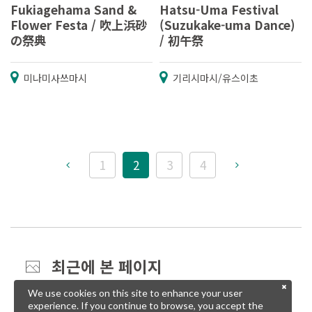
Fukiagehama Sand &
Hatsu-Uma Festival
Flower Festa / 吹上浜砂
(Suzukake-uma Dance)
の祭典
/ 初午祭
미나미사쓰마시
기리시마시/유스이초
1
2
3
4
최근에 본 페이지
We use cookies on this site to enhance your user
experience. If you continue to browse, you accept the