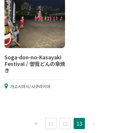
Soga-don-no-Kasayaki
Festival / 曽我どんの傘焼
き
가고시마시/사쿠라지마
11
12
13