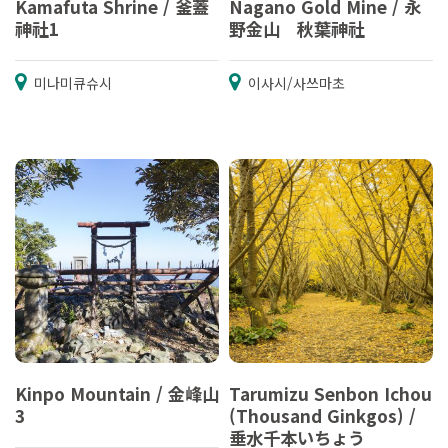
Kamafuta Shrine / 釜蓋
Nagano Gold Mine / 永
神社1
野金山 秋葉神社
미나미큐슈시
이사시/사쓰마초
Kinpo Mountain / 金峰山
Tarumizu Senbon Ichou
3
(Thousand Ginkgos) /
垂水千本いちょう