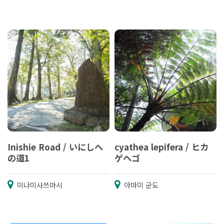
Inishie Road / いにしへ
cyathea lepifera / ヒカ
の道1
ゲヘゴ
미나미사쓰마시
아마미 군도