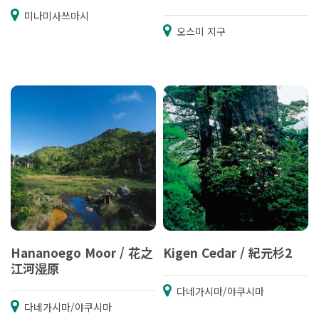
미나미사쓰마시
오스미 지구
Hananoego Moor / 花之
Kigen Cedar / 紀元杉2
江河湿原
다네가시마/야쿠시마
다네가시마/야쿠시마