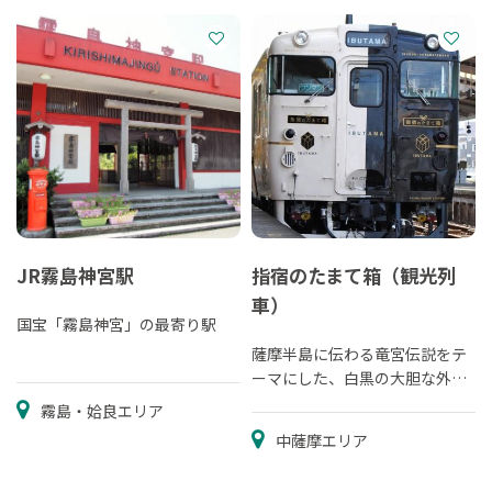
JR霧島神宮駅
指宿のたまて箱（観光列
車）
国宝「霧島神宮」の最寄り駅
薩摩半島に伝わる竜宮伝説をテ
ーマにした、白黒の大胆な外観
の観光列車。
霧島・姶良エリア
中薩摩エリア