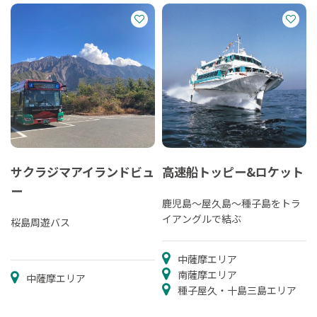
サクラジマアイランドビュ
高速船トッピー&ロケット
ー
鹿児島～屋久島～種子島をトラ
イアングルで結ぶ
桜島周遊バス
中薩摩エリア
南薩摩エリア
中薩摩エリア
種子屋久・十島三島エリア