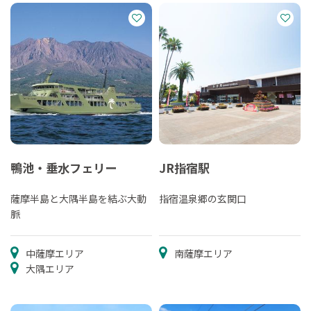
鴨池・垂水フェリー
JR指宿駅
薩摩半島と大隅半島を結ぶ大動
指宿温泉郷の玄関口
脈
中薩摩エリア
南薩摩エリア
大隅エリア