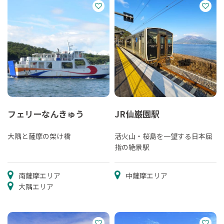
フェリーなんきゅう
JR仙巌園駅
大隅と薩摩の架け橋
活火山・桜島を一望する日本屈
指の絶景駅
南薩摩エリア
中薩摩エリア
大隅エリア