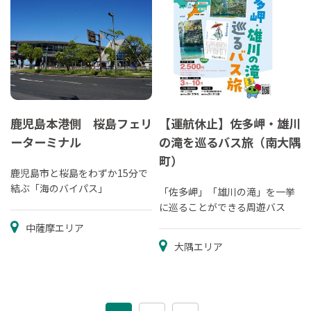
鹿児島本港側 桜島フェリ
【運航休止】佐多岬・雄川
ーターミナル
の滝を巡るバス旅（南大隅
町）
鹿児島市と桜島をわずか15分で
結ぶ「海のバイパス」
「佐多岬」「雄川の滝」を一挙
に巡ることができる周遊バス
中薩摩エリア
大隅エリア