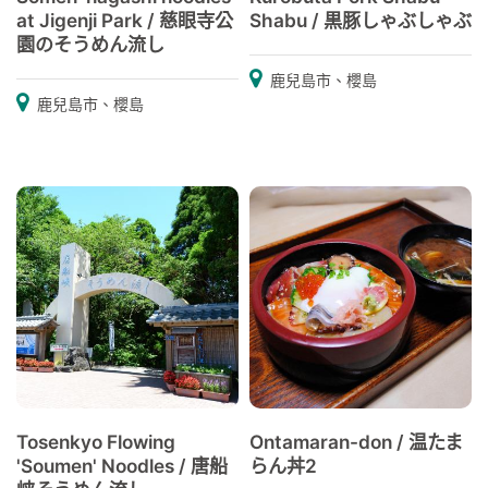
at Jigenji Park / 慈眼寺公
Shabu / 黒豚しゃぶしゃぶ
園のそうめん流し
鹿兒島市、櫻島
鹿兒島市、櫻島
Tosenkyo Flowing
Ontamaran-don / 温たま
'Soumen' Noodles / 唐船
らん丼2