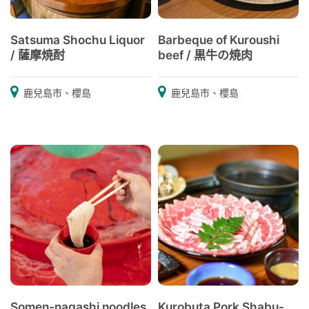
Satsuma Shochu Liquor
Barbeque of Kuroushi
/ 薩摩焼酎
beef / 黒牛の焼肉
鹿兒島市、櫻島
鹿兒島市、櫻島
Somen-nagashi noodles
Kurobuta Pork Shabu-