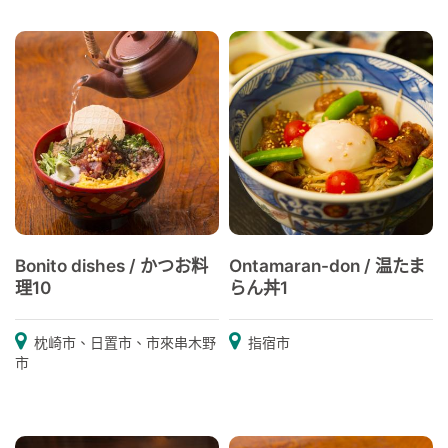
Bonito dishes / かつお料
Ontamaran-don / 温たま
理10
らん丼1
枕崎市、日置市、市來串木野
指宿市
市