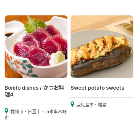
Bonito dishes / かつお料
Sweet potato sweets
理4
鹿兒島市、櫻島
枕崎市、日置市、市來串木野
市