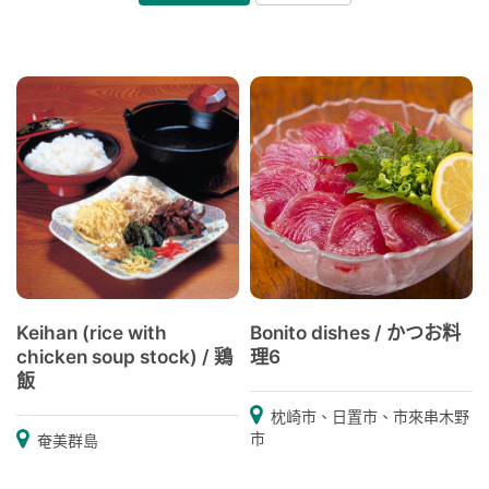
Keihan (rice with
Bonito dishes / かつお料
chicken soup stock) / 鶏
理6
飯
枕崎市、日置市、市來串木野
市
奄美群島