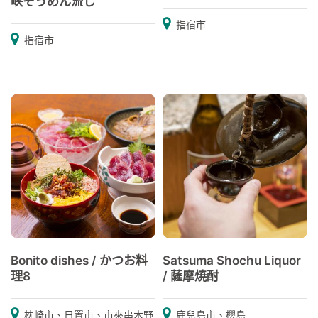
峡そうめん流し
指宿市
指宿市
Bonito dishes / かつお料
Satsuma Shochu Liquor
理8
/ 薩摩焼酎
枕崎市、日置市、市來串木野
鹿兒島市、櫻島