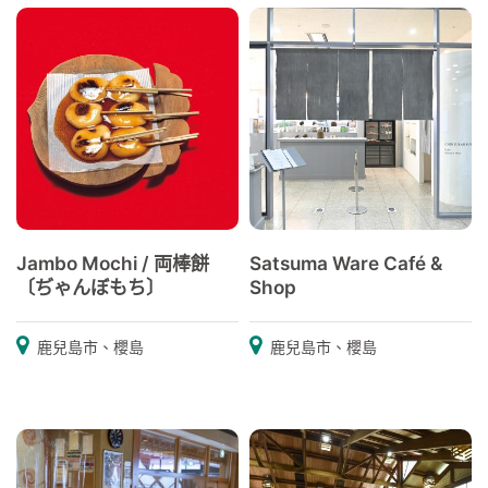
Jambo Mochi / 両棒餅
Satsuma Ware Café &
〔ぢゃんぼもち〕
Shop
鹿兒島市、櫻島
鹿兒島市、櫻島