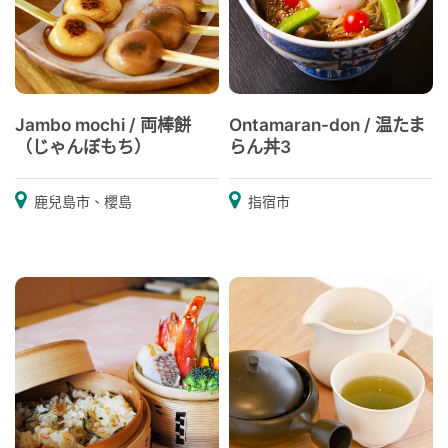
Jambo mochi / 両棒餅
Ontamaran-don / 温たま
（じゃんぼもち）
らん丼3
鹿兒島市、櫻島
指宿市