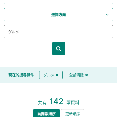
選擇方向
現在的搜尋條件
グルメ
全部清除
142
共有
筆資料
訪問數順序
更新順序