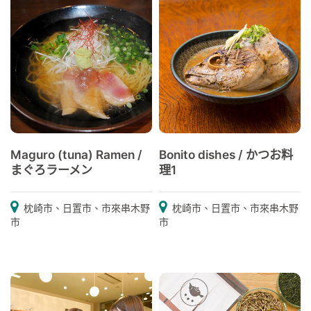
Maguro (tuna) Ramen /
Bonito dishes / かつお料
まぐろラーメン
理1
枕崎市、日置市、市來串木野
枕崎市、日置市、市來串木野
市
市