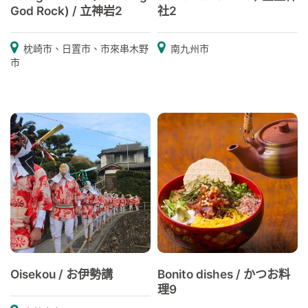
God Rock) / 立神岩2
社2
枕崎市、日置市、市來串木野
南九州市
市
Oisekou / お伊勢講
Bonito dishes / かつお料
理9