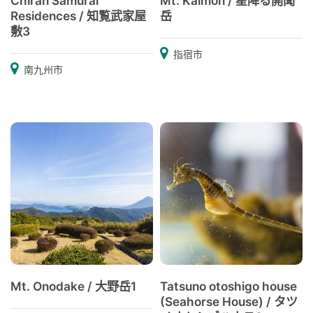
Chiran Samurai
Mt. Kaimon / 星降る開聞
Residences / 知覧武家屋
岳
敷3
指宿市
南九州市
Mt. Onodake / 大野岳1
Tatsuno otoshigo house
(Seahorse House) / タツ