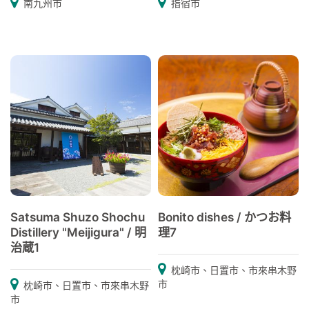
南九州市
指宿市
Satsuma Shuzo Shochu
Bonito dishes / かつお料
Distillery "Meijigura" / 明
理7
治蔵1
枕崎市、日置市、市來串木野
市
枕崎市、日置市、市來串木野
市