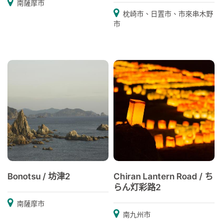
南薩摩市
枕崎市、日置市、市來串木野
市
Bonotsu / 坊津2
Chiran Lantern Road / ち
らん灯彩路2
南薩摩市
南九州市