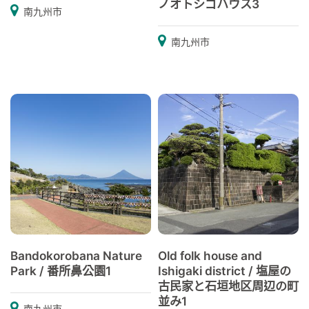
ノオトシゴハウス3
南九州市
南九州市
Bandokorobana Nature
Old folk house and
Park / 番所鼻公園1
Ishigaki district / 塩屋の
古民家と石垣地区周辺の町
並み1
南九州市