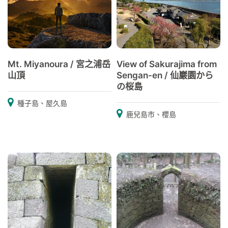
Mt. Miyanoura / 宮之浦岳
View of Sakurajima from
山頂
Sengan-en / 仙巖園から
の桜島
種子島、屋久島
鹿兒島市、櫻島