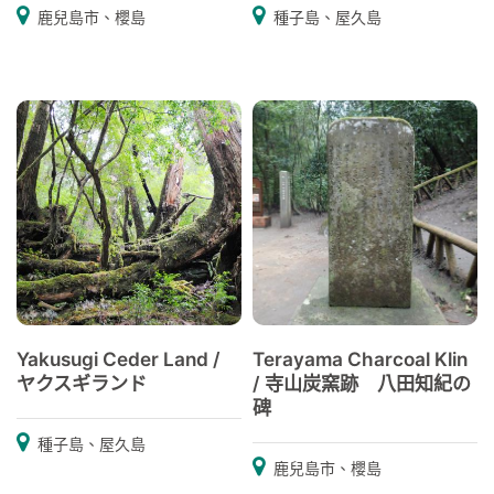
鹿兒島市、櫻島
種子島、屋久島
Yakusugi Ceder Land /
Terayama Charcoal Klin
ヤクスギランド
/ 寺山炭窯跡 八田知紀の
碑
種子島、屋久島
鹿兒島市、櫻島