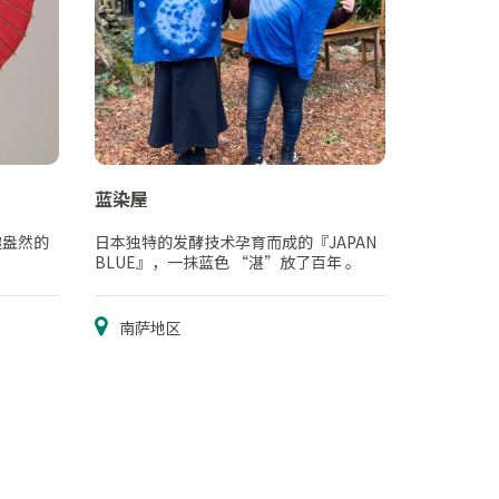
蓝染屋
趣盎然的
日本独特的发酵技术孕育而成的『JAPAN
BLUE』，一抹蓝色 “湛”放了百年 。
南萨地区