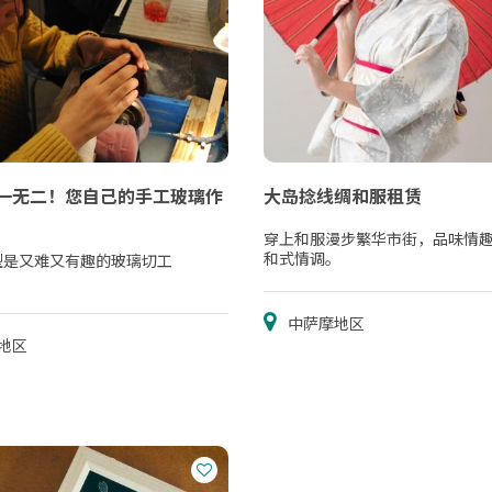
一无二！您自己的手工玻璃作
大岛捻线绸和服租赁
穿上和服漫步繁华市街，品味情
和式情调。
型是又难又有趣的玻璃切工
中萨摩地区
地区