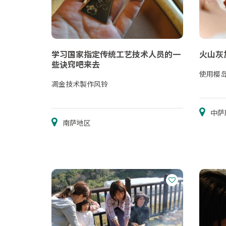
学习国家指定传统工艺技术人员的一
火山灰
些诀窍吧来去
使用樱
凋金技术製作风铃
中萨
南萨地区