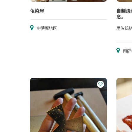
龟染屋
自制烧
念。
中萨摩地区
用传统
南萨