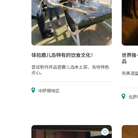
体验鹿儿岛特有的饮食文化！
世界独
品
尝试制作并品尝鹿儿岛本土菜、当地特色
点心。
完美造
中萨摩地区
北萨