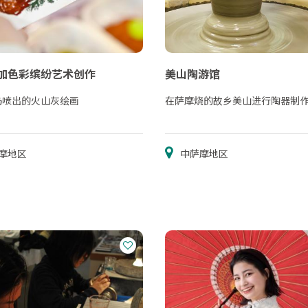
加色彩缤纷艺术创作
美山陶游馆
岛喷出的火山灰绘画
在萨摩烧的故乡美山进行陶器制
摩地区
中萨摩地区