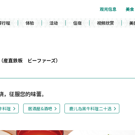
观光信息
美食
荐行程
体验
活动
住宿
视频欣赏
美
（産直鉄板 ビーファーズ）
烧，征服您的味蕾。
牛料理
居酒屋&酒吧
鹿儿岛黑牛料理二十选