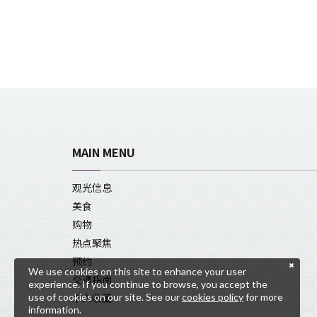
MAIN MENU
观光信息
美食
购物
热点聚焦
预约
We use cookies on this site to enhance your user
交通指南
experience. If you continue to browse, you accept the
use of cookies on our site. See our
cookies policy
for more
个人收藏
information.