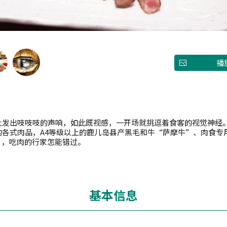
播
上发出吱吱吱的声响，如此既视感，一开场就挑逗着食客的视觉神经
的各式肉品，A4等级以上的鹿儿岛县产黑毛和牛“萨摩牛”、肉食专
t”，吃肉的行家怎能错过。
基本信息