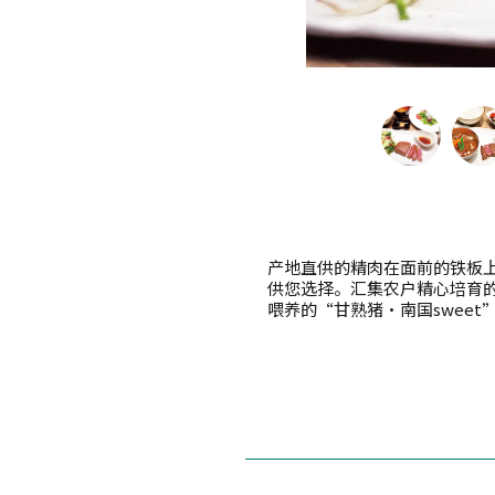
产地直供的精肉在面前的铁板
供您选择。汇集农户精心培育
喂养的“甘熟猪・南国swee