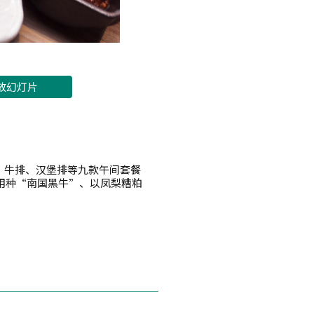
放幻灯片
。牛排、汉堡排等九款午间套餐
用种“南国黑牛”、以凤梨糟粕