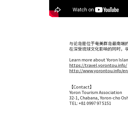
与论岛是位于奄美群岛最南端的
在深受琉球文化影响的同时，
Learn more about Yoron Isla
https://travel.yorontou.info/
http://www.yorontou.info/en
【Contact】
Yoron Tourism Association
32-1, Chabana, Yoron-cho Os
TEL: +81 0997 97 5151