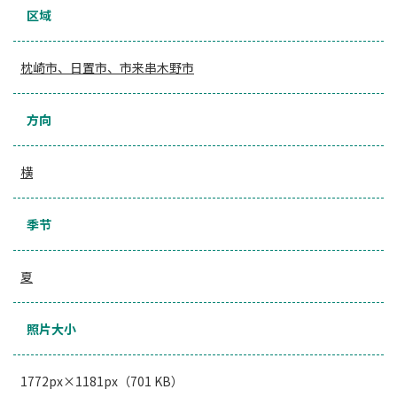
区域
枕崎市、日置市、市来串木野市
方向
横
季节
夏
照片大小
1772px×1181px（701 KB）