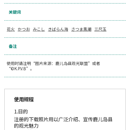
关键词
花火
かつお
みこし
きばらん海
さつま黒潮
三尺玉
备注
使用时请注明“图片来源：鹿儿岛县观光联盟”或者
“©K.P.V.B”。
使用规程
目的
注册的下载照片用以广泛介绍、宣传鹿儿岛县
的观光魅力