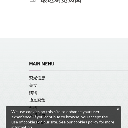
MAIN MENU
观光信息
美食
购物
热点聚焦
预约
We use cookies on this site to enhance your user
交通指南
experience. If you continue to browse, you accept the
use of cookies on our site. See our
cookies policy
for more
个人收藏
information.