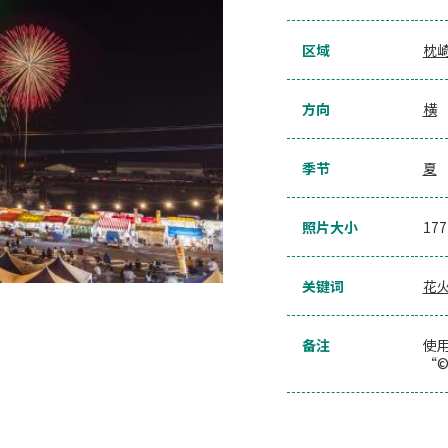
区域
枕
方向
横
季节
夏
照片大小
17
关键词
花
备注
使
“©