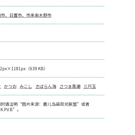
崎市、日置市、市来串木野市
72px×1181px（639 KB）
火
かつお
みこし
きばらん海
さつま黒潮
三尺玉
用时请注明“图片来源：鹿儿岛县观光联盟”或者
K.P.V.B”。