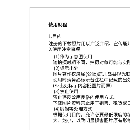
使用规程
目的
注册的下载照片用以广泛介绍、宣传鹿
使用注意事项
作为示意图使用
随拍摄时期不同，拍摄对象可能与实
标示出处
图片著作权隶属(公社)鹿儿岛县观光
使用时请务必标示备注栏中记载的出
(※出处标示内容随图片而异)
禁止使用
禁止违反公序良俗的使用方式。
下载图片资料禁止用于销售、租赁或
编辑等处理方式
根据使用目的，允许必要最低限度的
大、缩小，以致明显损害图片原有形