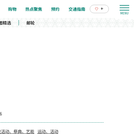
+
购物
热点聚焦
预约
交通指南
图精选
邮轮
6
统活动、祭典、艺能
运动、活动