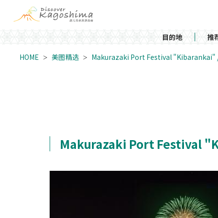
目的地
推
HOME
美图精选
Makurazaki Port Festival "Kibarank
Makurazaki Port Festival