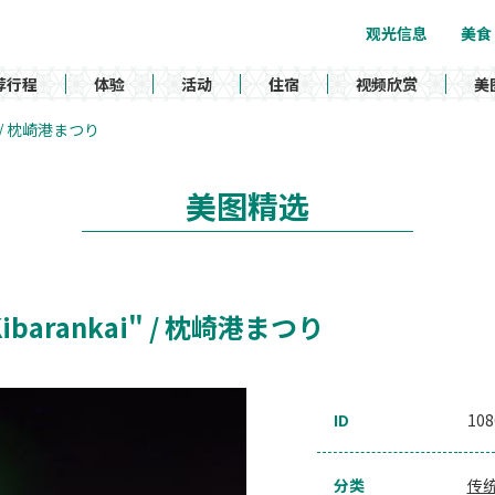
观光信息
美食
荐行程
体验
活动
住宿
视频欣赏
美
ai" / 枕崎港まつり
美图精选
 "Kibarankai" / 枕崎港まつり
ID
108
分类
传