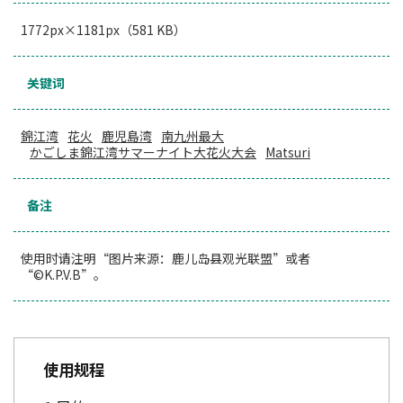
1772px×1181px（581 KB）
关键词
錦江湾
花火
鹿児島湾
南九州最大
かごしま錦江湾サマーナイト大花火大会
Matsuri
备注
使用时请注明“图片来源：鹿儿岛县观光联盟”或者
“©K.P.V.B”。
使用规程