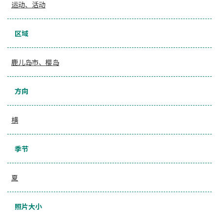
运动、活动
区域
鹿儿岛市、樱岛
方向
横
季节
夏
照片大小