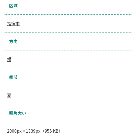
区域
指宿市
方向
横
季节
夏
照片大小
2000px×1339px（955 KB）