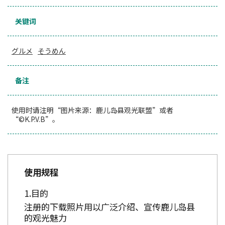
关键词
グルメ
そうめん
备注
使用时请注明“图片来源：鹿儿岛县观光联盟”或者
“©K.P.V.B”。
使用规程
目的
注册的下载照片用以广泛介绍、宣传鹿儿岛县
的观光魅力