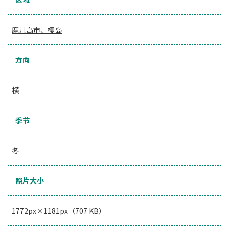
鹿儿岛市、樱岛
方向
横
季节
冬
照片大小
1772px×1181px（707 KB）