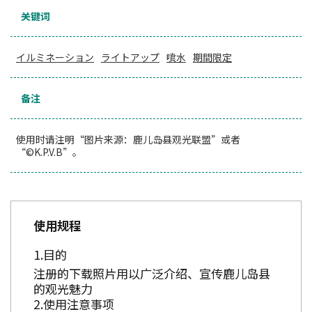
关键词
イルミネーション
ライトアップ
噴水
期間限定
备注
使用时请注明“图片来源：鹿儿岛县观光联盟”或者
“©K.P.V.B”。
使用规程
目的
注册的下载照片用以广泛介绍、宣传鹿儿岛县
的观光魅力
使用注意事项