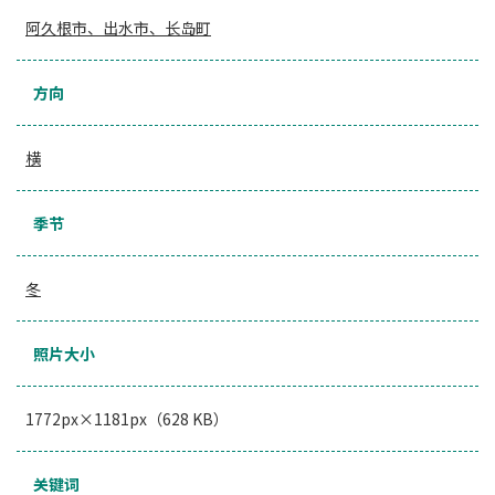
阿久根市、出水市、长岛町
方向
横
季节
冬
照片大小
1772px×1181px（628 KB）
关键词