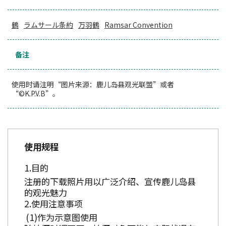
鶴
ラムサール条約
万羽鶴
Ramsar Convention
备注
使用时请注明“图片来源：鹿儿岛县观光联盟”或者
“©K.P.V.B”。
使用规程
目的
注册的下载照片用以广泛介绍、宣传鹿儿岛县
的观光魅力
使用注意事项
作为示意图使用