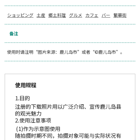
ショッピング
土産
郷土料理
グルメ
カフェ
バー
繁華街
备注
使用时请注明“图片来源：鹿儿岛市”或者“©鹿儿岛市”。
使用规程
目的
注册的下载照片用以广泛介绍、宣传鹿儿岛县
的观光魅力
使用注意事项
作为示意图使用
随拍摄时期不同，拍摄对象可能与实际状况有