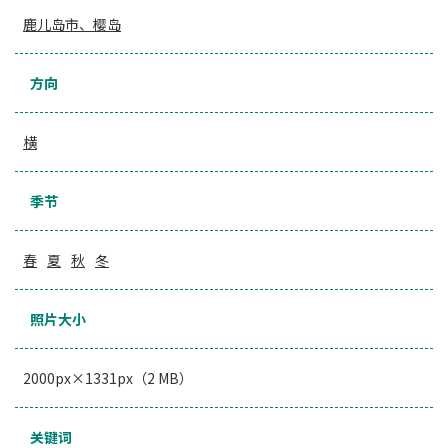
鹿儿岛市、樱岛
方向
横
季节
春
夏
秋
冬
照片大小
2000px×1331px（2 MB）
关键词