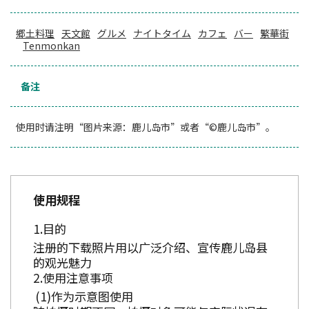
郷土料理
天文館
グルメ
ナイトタイム
カフェ
バー
繁華街
Tenmonkan
备注
使用时请注明“图片来源：鹿儿岛市”或者“©鹿儿岛市”。
使用规程
目的
注册的下载照片用以广泛介绍、宣传鹿儿岛县
的观光魅力
使用注意事项
作为示意图使用