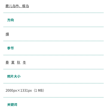
鹿儿岛市、樱岛
方向
横
季节
春
夏
秋
冬
照片大小
2000px×1331px（1 MB）
关键词