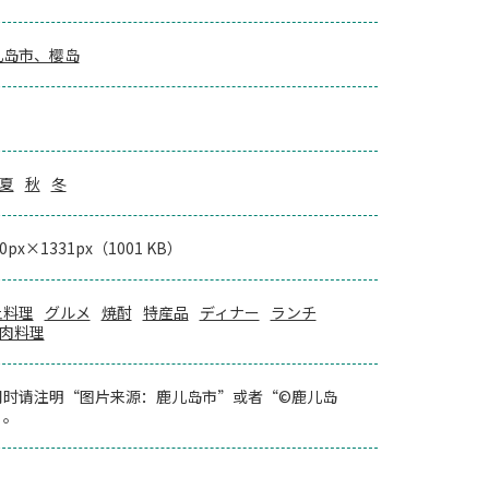
儿岛市、樱岛
夏
秋
冬
00px×1331px（1001 KB）
土料理
グルメ
焼酎
特産品
ディナー
ランチ
肉料理
用时请注明“图片来源：鹿儿岛市”或者“©鹿儿岛
”。