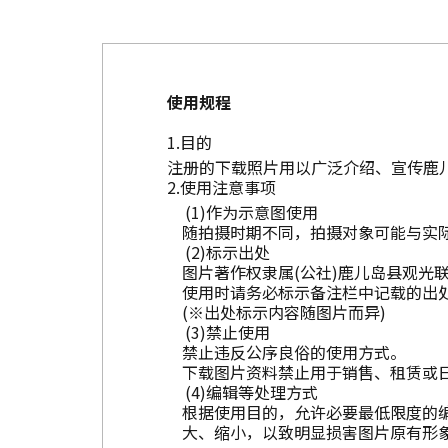
使用规程
目的
注册的下载照片用以广泛介绍、宣传鹿
使用注意事项
作为示意图使用
随拍摄时期不同，拍摄对象可能与实
标示出处
图片著作权隶属(公社)鹿儿岛县观光
使用时请务必标示备注栏中记载的出
(※出处标示内容随图片而异)
禁止使用
禁止违反公序良俗的使用方式。
下载图片资料禁止用于销售、租赁或
编辑等处理方式
根据使用目的，允许必要最低限度的
大、缩小，以致明显损害图片原有形