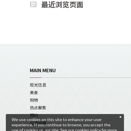
最近浏览页面
MAIN MENU
观光信息
美食
购物
热点聚焦
预约
We use cookies on this site to enhance your user
交通指南
experience. If you continue to browse, you accept the
use of cookies on our site. See our
cookies policy
for more
个人收藏