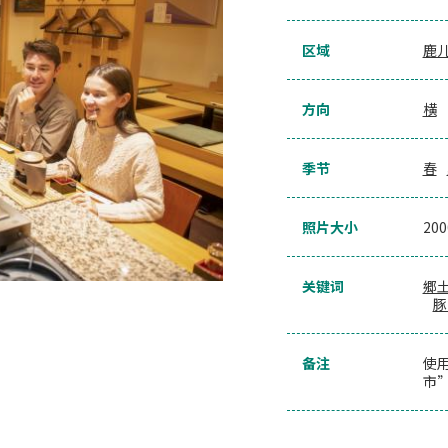
区域
鹿
方向
横
季节
春
照片大小
20
关键词
郷
豚
备注
使
市