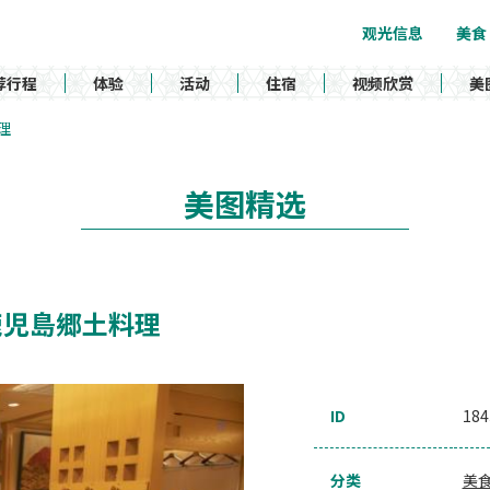
观光信息
美食
荐行程
体验
活动
住宿
视频欣赏
美
料理
美图精选
e / 鹿児島郷土料理
ID
184
分类
美