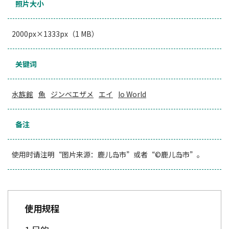
照片大小
2000px×1333px（1 MB）
关键词
水族館
魚
ジンベエザメ
エイ
Io World
备注
使用时请注明“图片来源：鹿儿岛市”或者“©鹿儿岛市”。
使用规程