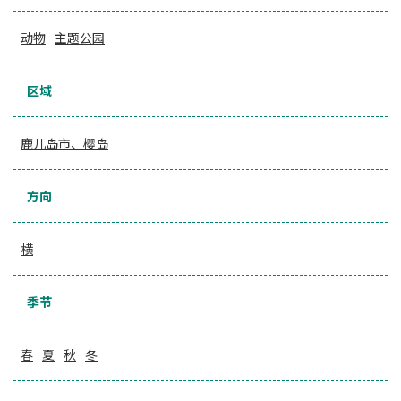
动物
主题公园
区域
鹿儿岛市、樱岛
方向
横
季节
春
夏
秋
冬