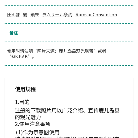
田んぼ
鶴
飛来
ラムサール条約
Ramsar Convention
备注
使用时请注明“图片来源：鹿儿岛县观光联盟”或者
“©K.P.V.B”。
使用规程
目的
注册的下载照片用以广泛介绍、宣传鹿儿岛县
的观光魅力
使用注意事项
作为示意图使用