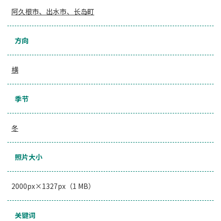
阿久根市、出水市、长岛町
方向
横
季节
冬
照片大小
2000px×1327px（1 MB）
关键词