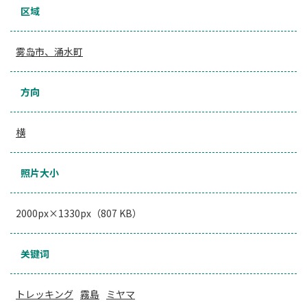
区域
雾岛市、涌水町
方向
横
照片大小
2000px×1330px（807 KB）
关键词
トレッキング
霧島
ミヤマ