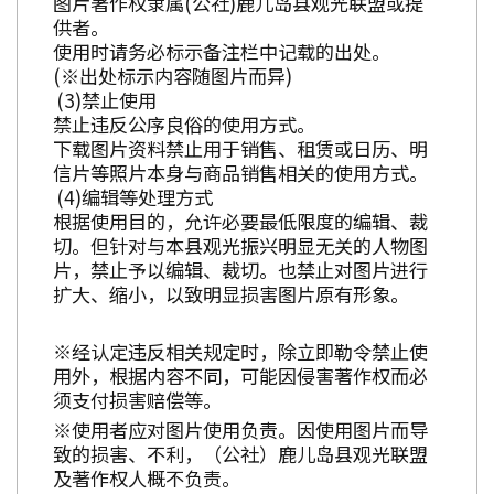
图片著作权隶属(公社)鹿儿岛县观光联盟或提
供者。
使用时请务必标示备注栏中记载的出处。
(※出处标示内容随图片而异)
禁止使用
禁止违反公序良俗的使用方式。
下载图片资料禁止用于销售、租赁或日历、明
信片等照片本身与商品销售相关的使用方式。
编辑等处理方式
根据使用目的，允许必要最低限度的编辑、裁
切。但针对与本县观光振兴明显无关的人物图
片，禁止予以编辑、裁切。也禁止对图片进行
扩大、缩小，以致明显损害图片原有形象。
※经认定违反相关规定时，除立即勒令禁止使
用外，根据内容不同，可能因侵害著作权而必
须支付损害赔偿等。
※使用者应对图片使用负责。因使用图片而导
致的损害、不利，（公社）鹿儿岛县观光联盟
及著作权人概不负责。