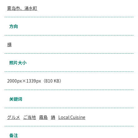
雾岛市、涌水町
方向
横
照片大小
2000px×1339px（810 KB）
关键词
グルメ
ご当地
霧島
鍋
Local Cuisine
备注