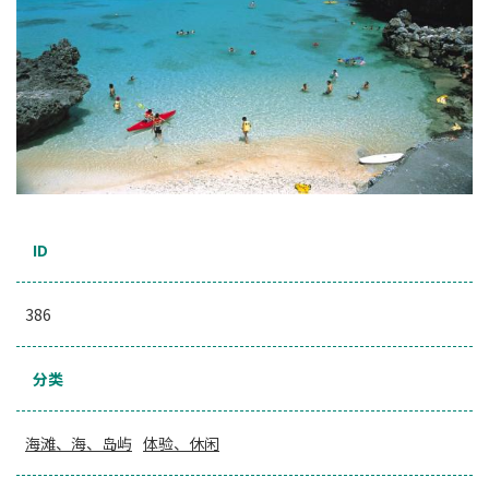
ID
386
分类
海滩、海、岛屿
体验、休闲