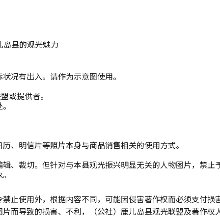
儿岛县的观光魅力
际状况有出入。请作为示意图使用。
联盟或提供者。
处。
日历、明信片等照片本身与商品销售相关的使用方式。
编辑、裁切。但针对与本县观光振兴明显无关的人物图片，禁止
象。
令禁止使用外，根据内容不同，可能因侵害著作权而必须支付损
图片而导致的损害、不利，（公社）鹿儿岛县观光联盟及著作权