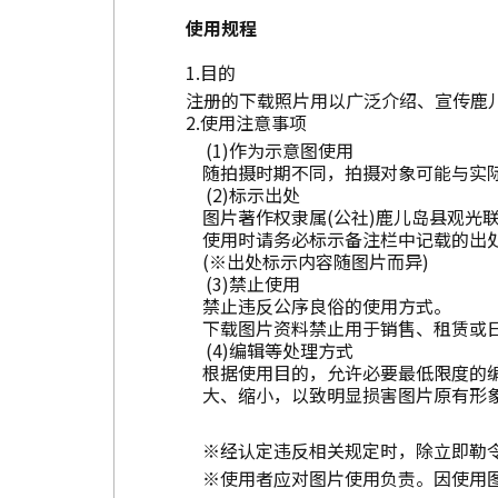
使用规程
目的
注册的下载照片用以广泛介绍、宣传鹿
使用注意事项
作为示意图使用
随拍摄时期不同，拍摄对象可能与实
标示出处
图片著作权隶属(公社)鹿儿岛县观光
使用时请务必标示备注栏中记载的出
(※出处标示内容随图片而异)
禁止使用
禁止违反公序良俗的使用方式。
下载图片资料禁止用于销售、租赁或
编辑等处理方式
根据使用目的，允许必要最低限度的
大、缩小，以致明显损害图片原有形
※经认定违反相关规定时，除立即勒
※使用者应对图片使用负责。因使用