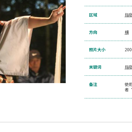
区域
指
方向
横
照片大小
20
关键词
指
备注
使
者“