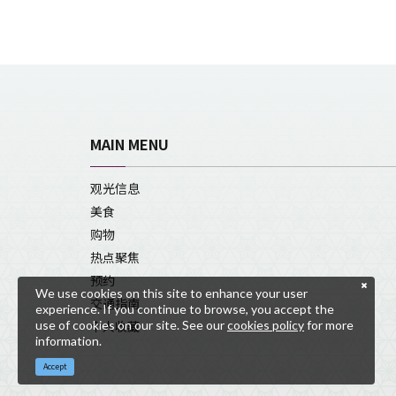
MAIN MENU
观光信息
美食
购物
热点聚焦
预约
We use cookies on this site to enhance your user
交通指南
experience. If you continue to browse, you accept the
use of cookies on our site. See our
cookies policy
for more
个人收藏
information.
Accept