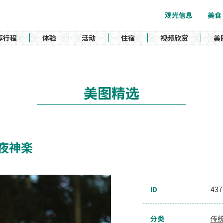
观光信息
美食
荐行程
体验
活动
住宿
视频欣赏
美
美图精选
社の夜神楽
ID
437
分类
传