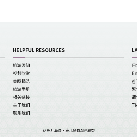
HELPFUL RESOURCES
L
旅游须知
日
视频欣赏
En
美图精选
한
旅游手册
繁
相关链接
简
关于我们
Ti
联系我们
© 鹿儿岛县・鹿儿岛县观光联盟