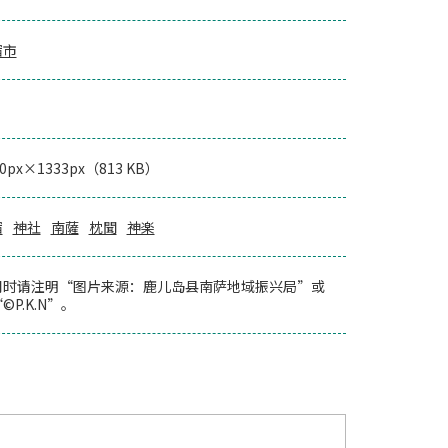
宿市
00px×1333px（813 KB）
宿
神社
南薩
枕聞
神楽
用时请注明“图片来源：鹿儿岛县南萨地域振兴局”或
©P.K.N”。