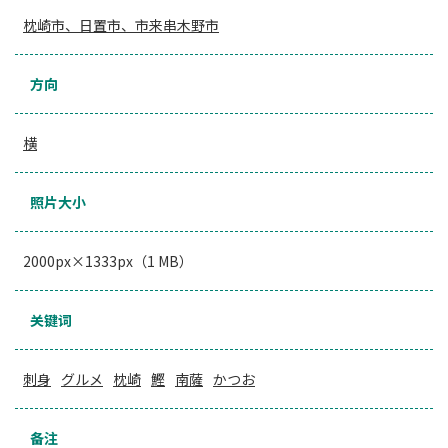
枕崎市、日置市、市来串木野市
方向
横
照片大小
2000px×1333px（1 MB）
关键词
刺身
グルメ
枕崎
鰹
南薩
かつお
备注