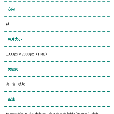
方向
纵
照片大小
1333px×2000px（1 MB）
关键词
海
岩
枕崎
备注