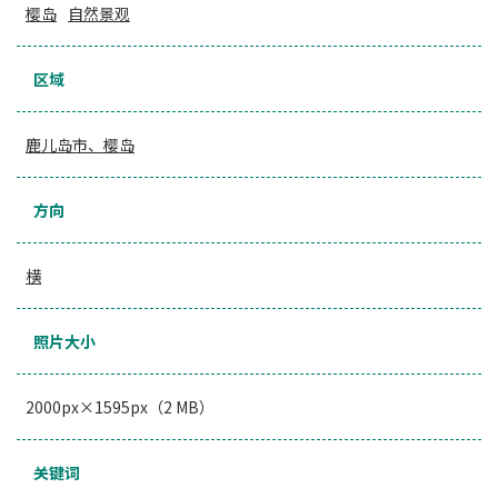
樱岛
自然景观
区域
鹿儿岛市、樱岛
方向
横
照片大小
2000px×1595px（2 MB）
关键词