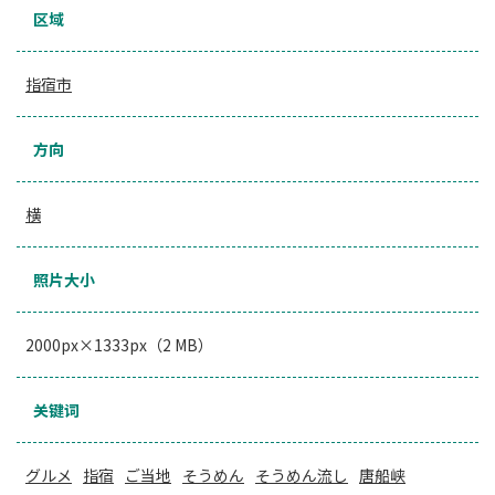
区域
指宿市
方向
横
照片大小
2000px×1333px（2 MB）
关键词
グルメ
指宿
ご当地
そうめん
そうめん流し
唐船峡